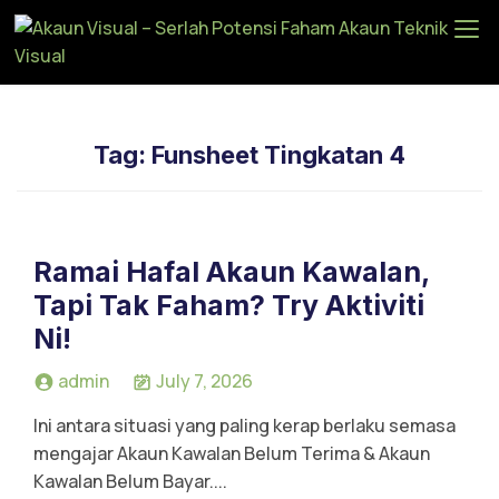
Ak
au
n
Vi
Tag:
Funsheet Tingkatan 4
su
al
–
Se
Ramai Hafal Akaun Kawalan,
rla
Tapi Tak Faham? Try Aktiviti
h
Ni!
Po
te
admin
July 7, 2026
ns
Ini antara situasi yang paling kerap berlaku semasa
i
mengajar Akaun Kawalan Belum Terima & Akaun
Fa
Kawalan Belum Bayar....
ha