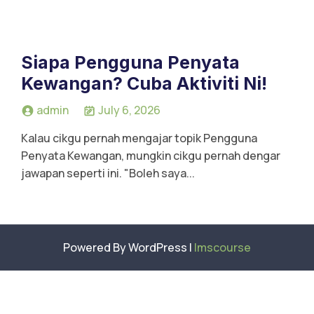
m
Ak
au
Siapa Pengguna Penyata
n
Kewangan? Cuba Aktiviti Ni!
Te
kn
admin
July 6, 2026
ik
Vi
Kalau cikgu pernah mengajar topik Pengguna
su
Penyata Kewangan, mungkin cikgu pernah dengar
jawapan seperti ini. "Boleh saya...
al
Powered By WordPress |
lmscourse