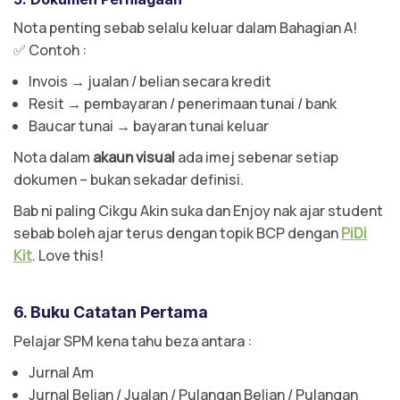
Nota penting sebab selalu keluar dalam Bahagian A!
✅ Contoh :
Invois → jualan / belian secara kredit
Resit → pembayaran / penerimaan tunai / bank
Baucar tunai → bayaran tunai keluar
Nota dalam
akaun visual
ada imej sebenar setiap
dokumen – bukan sekadar definisi.
Bab ni paling Cikgu Akin suka dan Enjoy nak ajar student
sebab boleh ajar terus dengan topik BCP dengan
PiDi
Kit
. Love this!
6. Buku Catatan Pertama
Pelajar SPM kena tahu beza antara :
Jurnal Am
Jurnal Belian / Jualan / Pulangan Belian / Pulangan