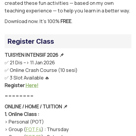
created these fun activities — based on my own
teaching experience — to help you learn in a better way.
Download now. It’s 100%
FREE
.
Register Class
TUISYEN INTENSIF 2026 📌
✅ 21 Dis –> 11 Jan 2026
✅ Online Crash Course (10 sesi)
✅ 3 Slot Available 🔥
Register
Here!
========
ONLINE / HOME / TUITION 📌
1.
Online Class :
> Personal (POT)
> Group (
FOT F4
) : Thursday