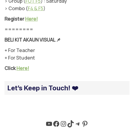
> Group (
FOT F5
) : Saturday
> Combo (
F4 & F5
)
Register
Here!
========
BELI KIT AKAUN VISUAL
📌
+ For Teacher
+ For Student
Click
Here!
Let’s Keep in Touch! ❤️