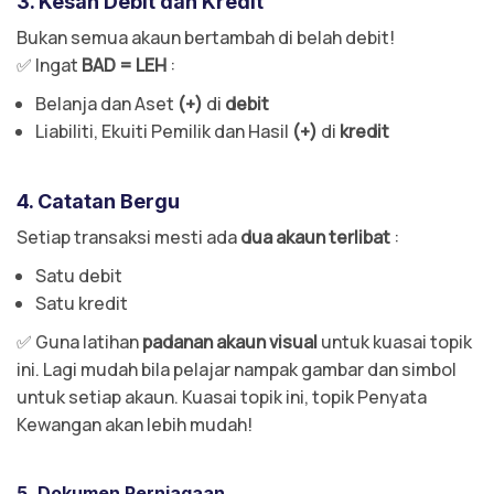
3. Kesan Debit dan Kredit
Bukan semua akaun bertambah di belah debit!
✅ Ingat
BAD = LEH
:
Belanja dan Aset
(+)
di
debit
Liabiliti, Ekuiti Pemilik dan Hasil
(+)
di
kredit
4. Catatan Bergu
Setiap transaksi mesti ada
dua akaun terlibat
:
Satu debit
Satu kredit
✅ Guna latihan
padanan akaun visual
untuk kuasai topik
ini. Lagi mudah bila pelajar nampak gambar dan simbol
untuk setiap akaun. Kuasai topik ini, topik Penyata
Kewangan akan lebih mudah!
5. Dokumen Perniagaan