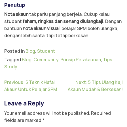
Penutup
Nota akaun
tak perlu panjang berjela. Cukup kalau
student
faham, ringkas dan senang diulangkaji
. Dengan
bantuan
nota akaun visual
, pelajar SPM boleh ulangkaji
dengan lebih santai tapi tetap berkesan!
Posted in
Blog
,
Student
Tagged
Blog
,
Community
,
Prinsip Perakaunan
,
Tips
Study
Previous:
5 Teknik Hafal
Next:
5 Tips Ulang Kaji
Akaun Untuk Pelajar SPM
Akaun Mudah & Berkesan!
Leave a Reply
Your email address will not be published.
Required
fields are marked
*