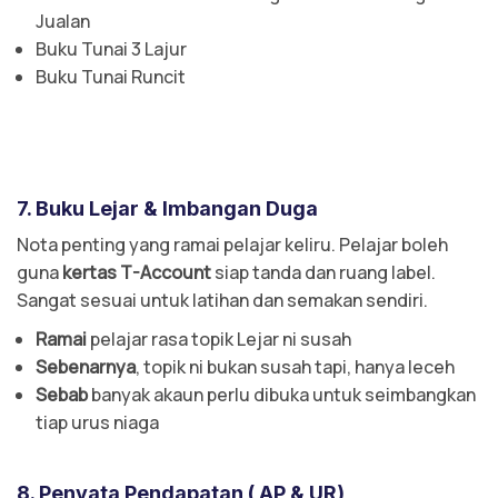
Jualan
Buku Tunai 3 Lajur
Buku Tunai Runcit
7. Buku Lejar & Imbangan Duga
Nota penting yang ramai pelajar keliru. Pelajar boleh
guna
kertas T-Account
siap tanda dan ruang label.
Sangat sesuai untuk latihan dan semakan sendiri.
Ramai
pelajar rasa topik Lejar ni susah
Sebenarnya
, topik ni bukan susah tapi, hanya leceh
Sebab
banyak akaun perlu dibuka untuk seimbangkan
tiap urus niaga
8. Penyata Pendapatan ( AP & UR)